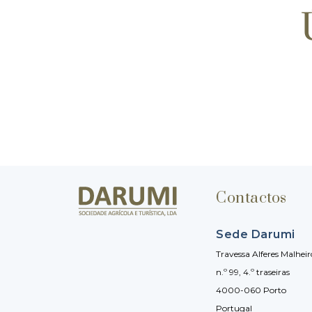
Contactos
Sede Darumi
Travessa Alferes Malheir
n.º 99, 4.º traseiras
4000-060 Porto
Portugal