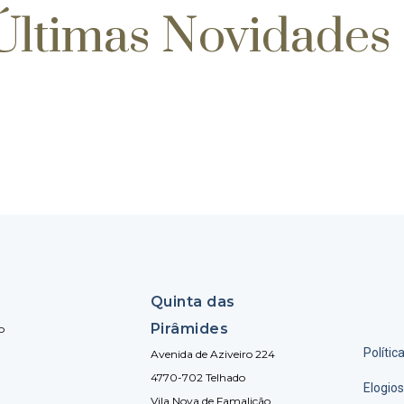
Últimas Novidades
Quinta das
Pirâmides
o
Polític
Avenida de Aziveiro 224
4770-702 Telhado
Elogio
Vila Nova de Famalicão