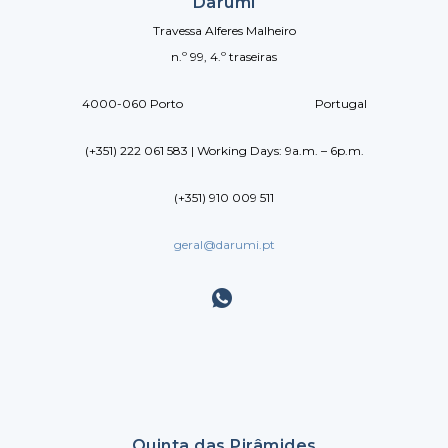
Darumi
Travessa Alferes Malheiro
n.º 99, 4.º traseiras
4000-060 Porto Portugal
(+351) 222 061 583 | Working Days: 9a.m. – 6p.m.
(+351) 910 009 511
geral@darumi.pt
Quinta das Pirâmides