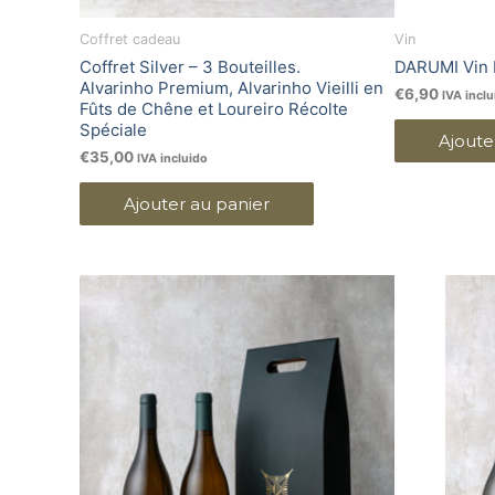
Coffret cadeau
Vin
Coffret Silver – 3 Bouteilles.
DARUMI Vin 
Alvarinho Premium, Alvarinho Vieilli en
€
6,90
IVA inclu
Fûts de Chêne et Loureiro Récolte
Spéciale
Ajoute
€
35,00
IVA incluido
Ajouter au panier