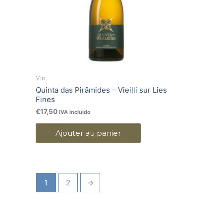
Vin
Quinta das Pirâmides – Vieilli sur Lies
Fines
€
17,50
IVA incluido
Ajouter au panier
1
2
→