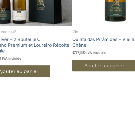
t cadeau2
Vin
lver – 2 Bouteilles.
Quinta das Pirâmides – Vieilli
nho Premium et Loureiro Récolte
Chêne
ale
€
17,50
IVA incluido
0
IVA incluido
Ajouter au panier
Ajouter au panier