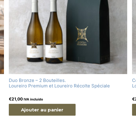
Duo Bronze – 2 Bouteilles.
C
Loureiro Premium et Loureiro Récolte Spéciale
L
€
21,00
€
IVA incluido
Ajouter au panier