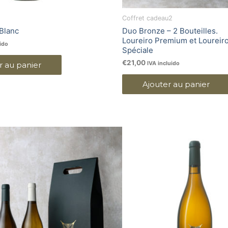
Coffret cadeau2
Blanc
Duo Bronze – 2 Bouteilles.
Loureiro Premium et Loureir
ido
Spéciale
€
21,00
IVA incluido
r au panier
Ajouter au panier