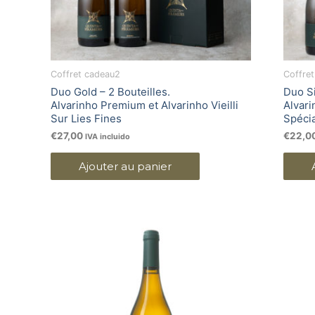
Coffret cadeau2
Coffre
Duo Gold – 2 Bouteilles.
Duo Si
Alvarinho Premium et Alvarinho Vieilli
Alvari
Sur Lies Fines
Spéci
€
27,00
€
22,0
IVA incluido
Ajouter au panier