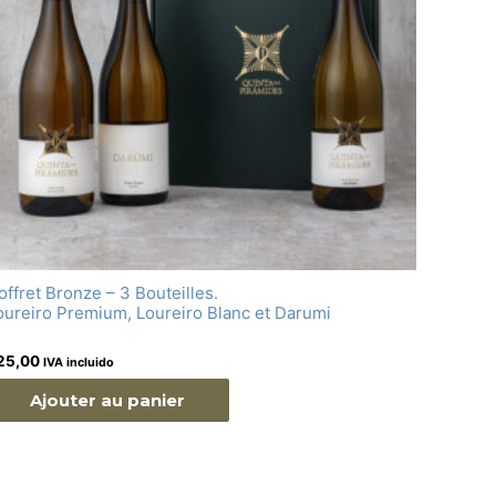
offret Bronze – 3 Bouteilles.
oureiro Premium, Loureiro Blanc et Darumi
25,00
IVA incluido
Ajouter au panier