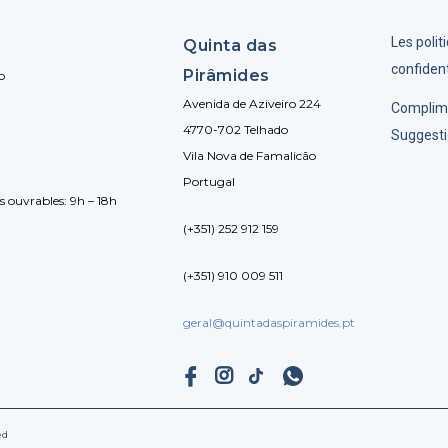
Les polit
Quinta das
confident
Pirâmides
o
Avenida de Aziveiro 224
Complim
4770-702 Telhado
Suggesti
Vila Nova de Famalicão
Portugal
rs ouvrables: 9h – 18h
(+351) 252 912 159
(+351) 910 009 511
geral@quintadaspiramides.pt
ed