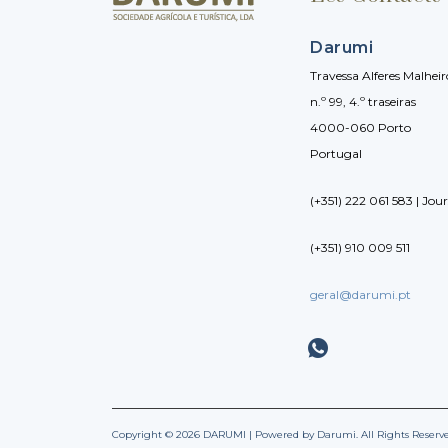
Darumi
Travessa Alferes Malheir
n.º 99, 4.º traseiras
4000-060 Porto
Portugal
(+351) 222 061 583 | Jou
(+351) 910 009 511
geral@darumi.pt
Copyright © 2026 DARUMI | Powered by Darumi. All Rights Reserv