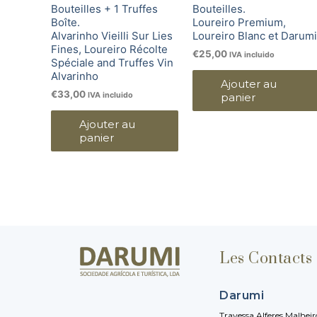
Bouteilles + 1 Truffes
Bouteilles.
Boîte.
Loureiro Premium,
Alvarinho Vieilli Sur Lies
Loureiro Blanc et Darumi
Fines, Loureiro Récolte
€
25,00
IVA incluido
Spéciale and Truffes Vin
Alvarinho
Ajouter au
€
33,00
IVA incluido
panier
Ajouter au
panier
Les Contacts
Darumi
Travessa Alferes Malheir