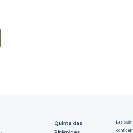
Les polit
Quinta das
confident
Pirâmides
o