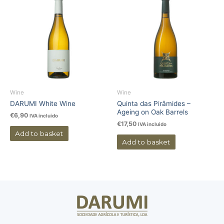
Wine
Wine
DARUMI White Wine
Quinta das Pirâmides –
Ageing on Oak Barrels
€
6,90
IVA incluido
€
17,50
IVA incluido
Add to basket
Add to basket