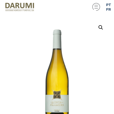
PT
FR