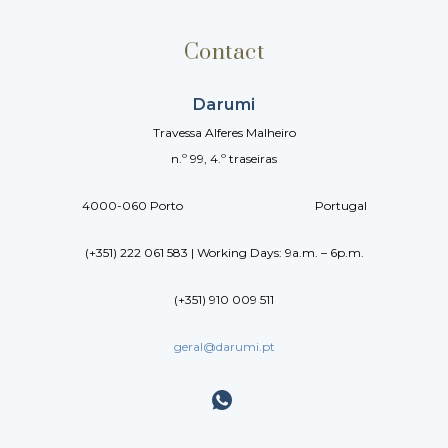
Contact
Darumi
Travessa Alferes Malheiro
n.º 99, 4.º traseiras
4000-060 Porto Portugal
(+351) 222 061 583 | Working Days: 9a.m. – 6p.m.
(+351) 910 009 511
geral@darumi.pt