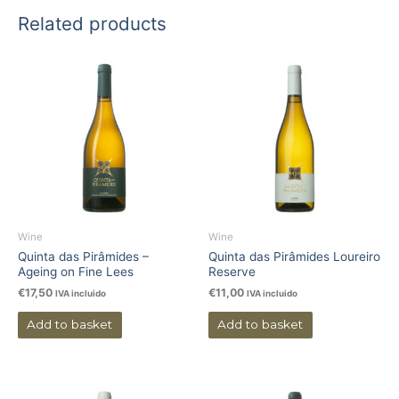
Related products
Wine
Wine
Quinta das Pirâmides –
Quinta das Pirâmides Loureiro
Ageing on Fine Lees
Reserve
€
17,50
€
11,00
IVA incluido
IVA incluido
Add to basket
Add to basket