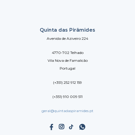
Quinta das Pirâmides
Avenida de Aziveiro 224
4770-702 Telhado
Vila Nova de Famalicão
Portugal
(+351) 252 912 159
(+351) 910 009 511
geral@quintadaspiramides.pt