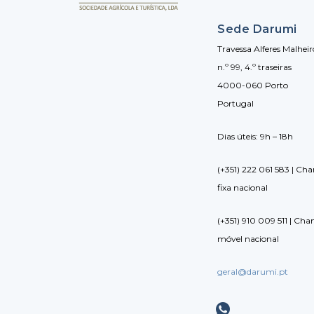
Sede Darumi
Travessa Alferes Malheir
n.º 99, 4.º traseiras
4000-060 Porto
Portugal
Dias úteis: 9h – 18h
(+351) 222 061 583 | Ch
fixa nacional
(+351) 910 009 511 | Ch
móvel nacional
geral@darumi.pt