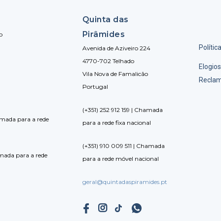
Quinta das
Pirâmides
o
Polític
Avenida de Aziveiro 224
4770-702 Telhado
Elogio
Vila Nova de Famalicão
Recla
Portugal
(+351) 252 912 159 | Chamada
amada para a rede
para a rede fixa nacional
(+351) 910 009 511 | Chamada
amada para a rede
para a rede móvel nacional
geral@quintadaspiramides.pt