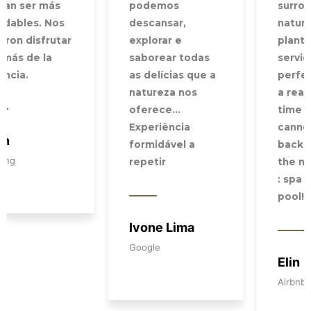
podemos
surrounded by
descansar,
nature and fruit
explorar e
plantations. The
saborear todas
service was
as delícias que a
perfect. We had
natureza nos
a really great
oferece...
time and we
Experiência
cannot wait to
formidável a
back to discover
repetir
the new facilities
: spa & swimming
pool!
Ivone Lima
Google
Elin
Airbnb