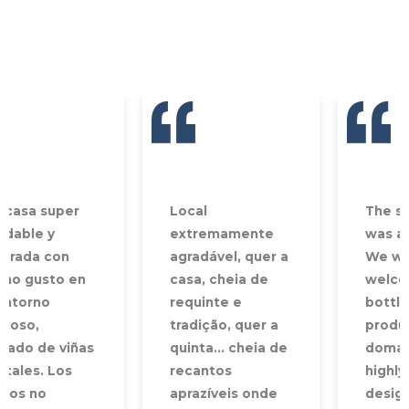
Local
The stay there
extremamente
was awesome!
agradável, quer a
We were
casa, cheia de
welcomed with a
requinte e
bottle of wine
tradição, quer a
produced in the
quinta... cheia de
domain. This
recantos
highly well
aprazíveis onde
designed place is