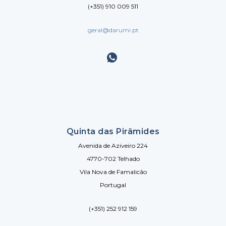
(+351) 910 009 511
geral@darumi.pt
Quinta das Pirâmides
Avenida de Aziveiro 224
4770-702 Telhado
Vila Nova de Famalicão
Portugal
(+351) 252 912 159